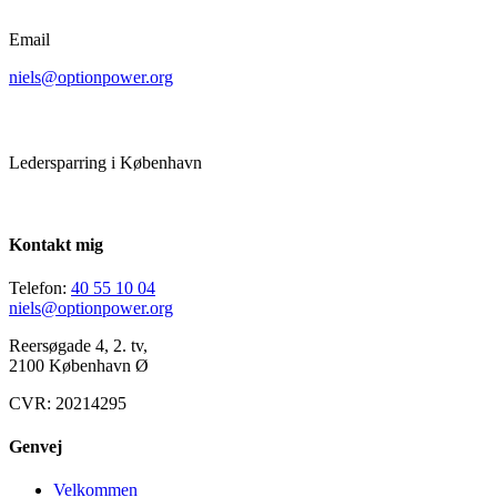
Email
niels@optionpower.org
Ledersparring i København
Kontakt mig
Telefon:
40 55 10 04
niels@optionpower.org
Reersøgade 4, 2. tv,
2100 København Ø
CVR: 20214295
Genvej
Velkommen