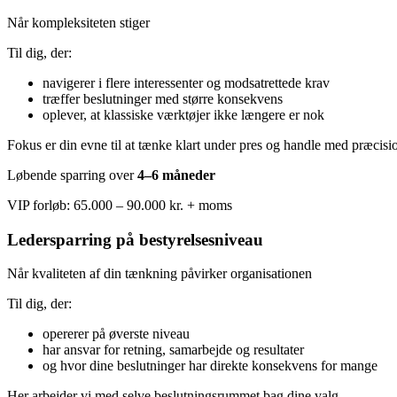
Når kompleksiteten stiger
Til dig, der:
navigerer i flere interessenter og modsatrettede krav
træffer beslutninger med større konsekvens
oplever, at klassiske værktøjer ikke længere er nok
Fokus er din evne til at tænke klart under pres og handle med præcisio
Løbende sparring over
4–6 måneder
VIP forløb: 65.000 – 90.000 kr. + moms
Ledersparring på bestyrelsesniveau
Når kvaliteten af din tænkning påvirker organisationen
Til dig, der:
opererer på øverste niveau
har ansvar for retning, samarbejde og resultater
og hvor dine beslutninger har direkte konsekvens for mange
Her arbejder vi med selve beslutningsrummet bag dine valg.