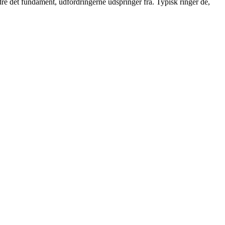
ndre det fundament, udfordringerne udspringer fra. Typisk ringer de,