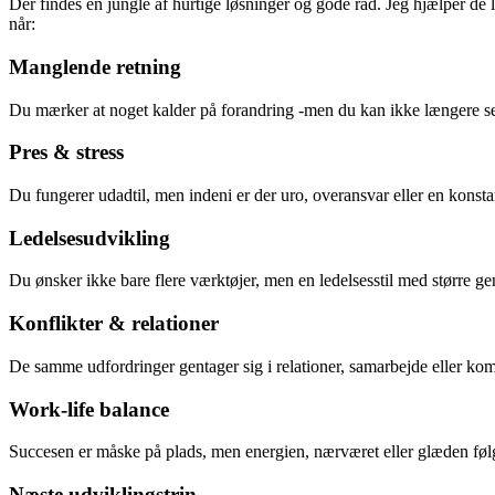
Der findes en jungle af hurtige løsninger og gode råd. Jeg hjælper de 
når:
Manglende retning
Du mærker at noget kalder på forandring -men du kan ikke længere se k
Pres & stress
Du fungerer udadtil, men indeni er der uro, overansvar eller en konstan
Ledelsesudvikling
Du ønsker ikke bare flere værktøjer, men en ledelsesstil med større gen
Konflikter & relationer
De samme udfordringer gentager sig i relationer, samarbejde eller kom
Work-life balance
Succesen er måske på plads, men energien, nærværet eller glæden føl
Næste udviklingstrin