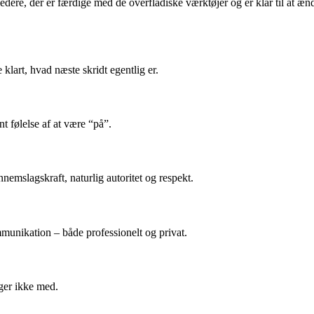
ledere, der er færdige med de overfladiske værktøjer og er klar til at æ
lart, hvad næste skridt egentlig er.
t følelse af at være “på”.
nemslagskraft, naturlig autoritet og respekt.
munikation – både professionelt og privat.
ger ikke med.