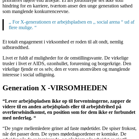
prioriteres højere end arbejde. Et års jordomrejse ses ikke som
hindring for en karriere, tværtom anser den unge generation sathed
som manglende konkurrenceevne.
,, For X-generationen er arbejdspladsen en ,, social arena “ ud af
flere mulige. “
Et totalt engagement i virksomhed er roden til alt ondt, nemlig
udbrændthed.
Livet er fuldt af muligheder for de omstillingsvante. De virkelige
trusler i livet er AIDS, ozonhullet, forurening og borgerkrige. Den
virkelige fjende er os selv, den er vores atomvåben og manglende
interesse i social udligning.
Generation X -VIRSOMHEDEN
“Lever arbejdspladsen ikke op til forventningerne, zapper de
videre til en anden arbejdsplads eller til arbejdsfrihed på
overførselsindkomst, en position som for dem ikke er forbundet
med nederlag. “
“De yngre mellemledere griner ad faste mødetider. De spiser frokost,
når det passer dem. De synes mødedagsordener er komiske. De