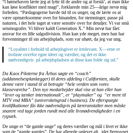
“l børnehaven lærte jeg at lytte til de andre og at forstå’, at man ikke
kan løse konflikter med magt”, forklarede min 25—årige nevø mig
forleden. “Pædagogerne havde tid til os unger, og de lærte os at
være opmærksomme over for hinanden, for stemninger, passe på
naturen, i det hele taget at være sensitiv over for detaljer. Vi var små
seismografer. Vi bliver kaldt Generation X.” Min nevø har fået
ansvar for en lille salgsdivision. Han kan yde meget, men han har
forventninger til sin arbejdsplads, som var uhørt, da jeg var ung.
“Loyalitet i forhold til arbejdsgiver er irrelevant. X—erne er
trofaste overfor egne ideer og værdier, og det er ikke
nødvendigvis på arbejdspladsen at disse kan folde sig ud.”
Da Kaos Piloterne fra Århus søgte en “coach”
(uddannelsesplanlægger) til deres afdeling i Californien, skulle
denne være i stand til at betragte “hele verden som vores
klasseværelse”. Den nye medarbejder skal vise at han eller hun
“lever og tænker internationalt”, er “playmaker” og “er mere til
MTV end MBA” (universitetsgrad i business). De efterspurgte
kvalifikationer fås ikke nødvendigvis på læreranstalter men måske
snarere ved tage jorden rundt med alle livsnødvendigheder i en
rygsæk.
De unge er “de gamle unge” og deres værdier og mål i livet er ikke
som de ”gamle gamles”. De har allerede oplevet alt, idet fjernsynet