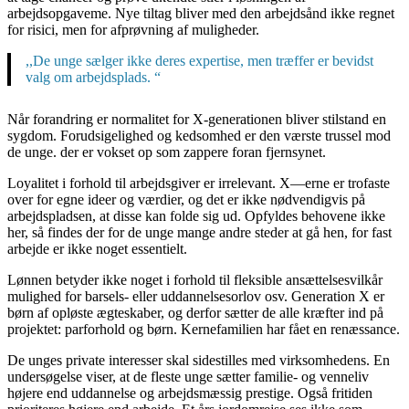
arbejdsopgaveme. Nye tiltag bliver med den arbejdsånd ikke regnet
for risici, men for afprøvning af muligheder.
,,De unge sælger ikke deres expertise, men træffer er bevidst
valg om arbejdsplads. “
Når forandring er normalitet for X-generationen bliver stilstand en
sygdom. Forudsigelighed og kedsomhed er den værste trussel mod
de unge. der er vokset op som zappere foran fjernsynet.
Loyalitet i forhold til arbejdsgiver er irrelevant. X—erne er trofaste
over for egne ideer og værdier, og det er ikke nødvendigvis på
arbejdspladsen, at disse kan folde sig ud. Opfyldes behovene ikke
her, så findes der for de unge mange andre steder at gå hen, for fast
arbejde er ikke noget essentielt.
Lønnen betyder ikke noget i forhold til fleksible ansættelsesvilkår
mulighed for barsels- eller uddannelsesorlov osv. Generation X er
børn af opløste ægteskaber, og derfor sætter de alle kræfter ind på
projektet: parforhold og børn. Kernefamilien har fået en renæssance.
De unges private interesser skal sidestilles med virksomhedens. En
undersøgelse viser, at de fleste unge sætter familie- og venneliv
højere end uddannelse og arbejdsmæssig prestige. Også fritiden