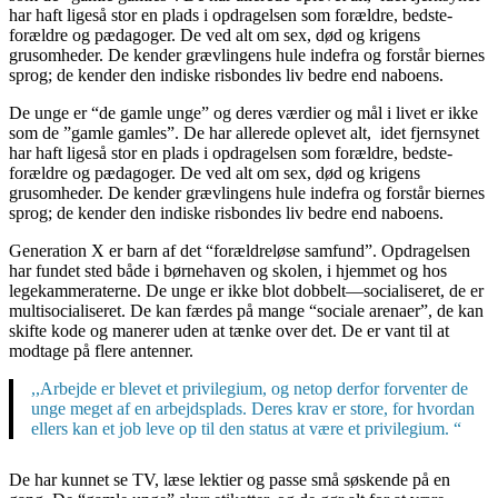
har haft ligeså stor en plads i opdragelsen som forældre, bedste-
forældre og pædagoger. De ved alt om sex, død og krigens
grusomheder. De kender grævlingens hule indefra og forstår biernes
sprog; de kender den indiske risbondes liv bedre end naboens.
De unge er “de gamle unge” og deres værdier og mål i livet er ikke
som de ”gamle gamles”. De har allerede oplevet alt, idet fjernsynet
har haft ligeså stor en plads i opdragelsen som forældre, bedste-
forældre og pædagoger. De ved alt om sex, død og krigens
grusomheder. De kender grævlingens hule indefra og forstår biernes
sprog; de kender den indiske risbondes liv bedre end naboens.
Generation X er barn af det “forældreløse samfund”. Opdragelsen
har fundet sted både i børnehaven og skolen, i hjemmet og hos
legekammeraterne. De unge er ikke blot dobbelt—socialiseret, de er
multisocialiseret. De kan færdes på mange “sociale arenaer”, de kan
skifte kode og manerer uden at tænke over det. De er vant til at
modtage på flere antenner.
,,Arbejde er blevet et privilegium, og netop derfor forventer de
unge meget af en arbejdsplads. Deres krav er store, for hvordan
ellers kan et job leve op til den status at være et privilegium. “
De har kunnet se TV, læse lektier og passe små søskende på en