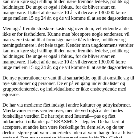
kan man køre sig i stilling til den nære fremtids ledelse, politik og
holdninger. De unge er også i fokus., for de bliver snart en
mangelvare. I løbet af de næste 10 år vil dervære 130.000 færre
unge mellem 15 og 24 år, og de vil komme til at sætte dagsordenen.
Men også fremtidsforskere kaster sig over dem, vel vidende at de
ikke er for fastholdere. Kunne man blot spore nogle tendenser, vil
man være i stand til at forudsige næste tiårs ledere, politikere og
meningsdannere i det hele taget. Kender man ungdommens værdier
kan man køre sig i stilling til den nære fremtids ledelse, politik og
holdninger. De unge er også i fokus., for de bliver snart en
mangelvare. I løbet af de næste 10 år vil dervære 130.000 færre
unge mellem 15 og 24 år, og de vil komme til at sætte dagsordenen.
De nye generationer er vant til at samarbejde, og til at omstille sig til
nye situationer og personer. De er på en gang individualister og
gruppeorienterede, og individualisme er ikke ensbetydende med
egoisme.
De har via medierne fået indsigt i andre kulturer og udtryksformer.
Mærkevarer er ens verden over, men de ved også at der findes
forskellige værdier. De har rejst med Interrail—pas og fået
uddannelse i udlandet pa” ERASMUS—legater. De har lært at
acceptere, at andre kan være forskellige fra dem selv, og de tør
derfor i større grad være anderledes uden at være bange for at blive