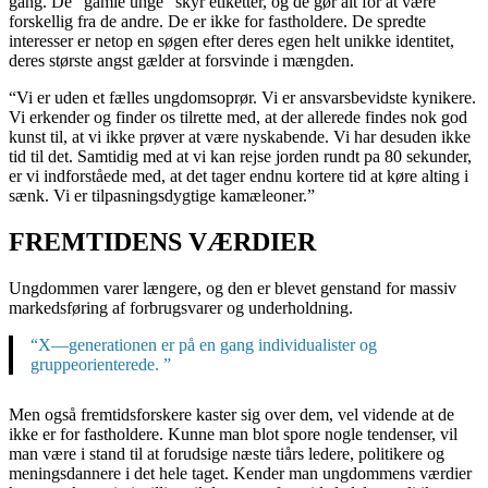
gang. De “gamle unge” skyr etiketter, og de gør alt for at være
forskellig fra de andre. De er ikke for fastholdere. De spredte
interesser er netop en søgen efter deres egen helt unikke identitet,
deres største angst gælder at forsvinde i mængden.
“Vi er uden et fælles ungdomsoprør. Vi er ansvarsbevidste kynikere.
Vi erkender og finder os tilrette med, at der allerede findes nok god
kunst til, at vi ikke prøver at være nyskabende. Vi har desuden ikke
tid til det. Samtidig med at vi kan rejse jorden rundt pa 80 sekunder,
er vi indforståede med, at det tager endnu kortere tid at køre alting i
sænk. Vi er tilpasningsdygtige kamæleoner.”
FREMTIDENS VÆRDIER
Ungdommen varer længere, og den er blevet genstand for massiv
markedsføring af forbrugsvarer og underholdning.
“X—generationen er på en gang individualister og
gruppeorienterede. ”
Men også fremtidsforskere kaster sig over dem, vel vidende at de
ikke er for fastholdere. Kunne man blot spore nogle tendenser, vil
man være i stand til at forudsige næste tiårs ledere, politikere og
meningsdannere i det hele taget. Kender man ungdommens værdier