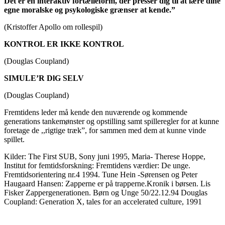
Det er en interaktiv fortælleform, der presser dig til at lære dine
egne moralske og psykologiske grænser at kende.”
(Kristoffer Apollo om rollespil)
KONTROL ER IKKE KONTROL
(Douglas Coupland)
SIMULE’R DlG SELV
(Douglas Coupland)
Fremtidens leder må kende den nuværende og kommende
generations tankemønster og opstilling samt spilleregler for at kunne
foretage de ,,rigtige træk”, for sammen med dem at kunne vinde
spillet.
Kilder: The First SUB, Sony juni 1995, Maria- Therese Hoppe,
Institut for femtidsforskning: Fremtidens værdier: De unge.
Fremtidsorientering nr.4 1994. Tune Hein -Sørensen og Peter
Haugaard Hansen: Zapperne er på trapperne.Kronik i børsen. Lis
Fisker Zappergenerationen. Børn og Unge 50/22.12.94 Douglas
Coupland: Generation X, tales for an accelerated culture, 1991