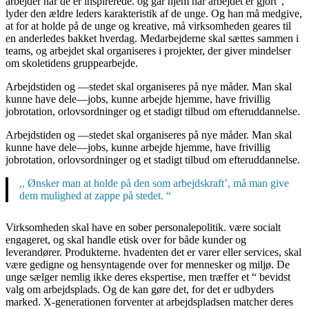
arbejder når de er inspirerede. og går hjem når arbejdet er gjort”,
lyder den ældre leders karakteristik af de unge. Og han må medgive,
at for at holde på de unge og kreative, må virksomheden geares til
en anderledes bakket hverdag. Medarbejderne skal sættes sammen i
teams, og arbejdet skal organiseres i projekter, der giver mindelser
om skoletidens gruppearbejde.
Arbejdstiden og —stedet skal organiseres på nye måder. Man skal
kunne have dele—jobs, kunne arbejde hjemme, have frivillig
jobrotation, orlovsordninger og et stadigt tilbud om efteruddannelse.
Arbejdstiden og —stedet skal organiseres på nye måder. Man skal
kunne have dele—jobs, kunne arbejde hjemme, have frivillig
jobrotation, orlovsordninger og et stadigt tilbud om efteruddannelse.
,, Ønsker man at holde på den som arbejdskraft’, må man give
dem mulighed at zappe på stedet. “
Virksomheden skal have en sober personalepolitik. være socialt
engageret, og skal handle etisk over for både kunder og
leverandører. Produkterne. hvadenten det er varer eller services, skal
være gedigne og hensyntagende over for mennesker og miljø. De
unge sælger nemlig ikke deres ekspertise, men træffer et “ bevidst
valg om arbejdsplads. Og de kan gøre det, for det er udbyders
marked. X-generationen forventer at arbejdspladsen matcher deres