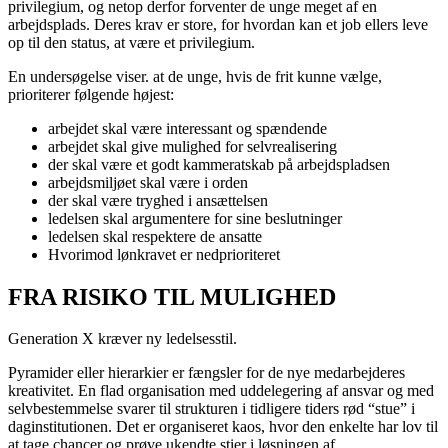
privilegium, og netop derfor forventer de unge meget af en
arbejdsplads. Deres krav er store, for hvordan kan et job ellers leve
op til den status, at være et privilegium.
En undersøgelse viser. at de unge, hvis de frit kunne vælge,
prioriterer følgende højest:
arbejdet skal være interessant og spændende
arbejdet skal give mulighed for selvrealisering
der skal være et godt kammeratskab på arbejdspladsen
arbejdsmiljøet skal være i orden
der skal være tryghed i ansættelsen
ledelsen skal argumentere for sine beslutninger
ledelsen skal respektere de ansatte
Hvorimod lønkravet er nedprioriteret
FRA RISIKO TIL MULIGHED
Generation X kræver ny ledelsesstil.
Pyramider eller hierarkier er fængsler for de nye medarbejderes
kreativitet. En flad organisation med uddelegering af ansvar og med
selvbestemmelse svarer til strukturen i tidligere tiders rød “stue” i
daginstitutionen. Det er organiseret kaos, hvor den enkelte har lov til
at tage chancer og prøve ukendte stier i løsningen af