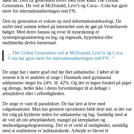
stødt ud. Den ny generation bliver med rette kaldt The Global
Generation. De ved at McDonald, Levi’s og Coca—Cola har gjort
mere for internationaliseringen end FN.
Den ny generation er vokset op med informationsteknologi. De
surfer med samme lethed på internettet som de gør på Vesterhavets
bølger. Med deres fantasi og evne til nytænkning er
systemprogrammering en leg, og regneark, hypertekst eller
multimedia derfor barnemad.
,, The Global Generation ved at McDonald, Levi´is og Coca-
Cola har gjort mere for internationaliseringen end FN’. “
De unge har i større grad end før fået uddannelse. I løbet af de
seneste ti år er andelen af unge i Danmark med gymnasial
uddannelse steget fra 24% til 42%. Og der er ingen forskel på piger
og drenge, heller ikke i deres forventninger til at deltage i
arbejdslivet eller i offentligheden.
De unge er vant til paradokser. De har lært at leve med
valgsituationer. Man har gennem opvæksten bildt dem ind, at der var
frit valg på hylderne inden for uddannelse og fag. Samtidig med at
de ved alt om arbejdsløshed, mangel på lærepladser og
studieadgangsbegrænsning. Der er et væld af muligheder, samtidig
med at realiteterne er indskrænkede. Arbejde er blevet et