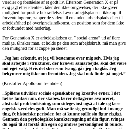
værdier og forståelse af et godt liv. Eftersom Generation X er på
evig jagt efter identitet, tåler den ikke omgivelser, der ikke giver
mulighed for positiv bekræftelse. Lever arbejdspladsen ikke op til
forventningerne, zapper de videre til en anden arbejdsplads eller til
arbejdsfrihed på overførselsindkomst, en position som for dem ikke
er forbundet med nederlag.
For Generation X er arbejdspladsen en ” social arena” ud af flere
mulige. Ønsker man. at holde pa den som arbejdskraft. må man give
den mulighed for at zappe pa stedet.
,,Jeg har erkendt, at jeg vil bestemme over mig selv. Hvis jeg
skal arbejde i strukturer, der kræver samarbejde, skal det være
mit eget valg. Hvis det sker som tvang, går jeg i baglås. Jeg
bekymrer mig ikke om fremtiden. Jeg skal nok finde på noget.”
(Kristoffer-Apollo om fremtiden)
,,Spillene udvikler sociale egenskaber og kreative evner. l det
fælles fantasirum, der skabes, lærer deltagerne avanceret,
abstrakt problemløsning, som sidegevinst også at tale og læse
engelsk særdeles godt. Man må sætte sig grundigt ind i mange
ting, fx historiske perioder, for at kunne spille sin figur rigtigt.
Gennem den psykologiske karaktertegning af din figur, tvinges
du også til at forstå din egen og andres personlighed til bunds.