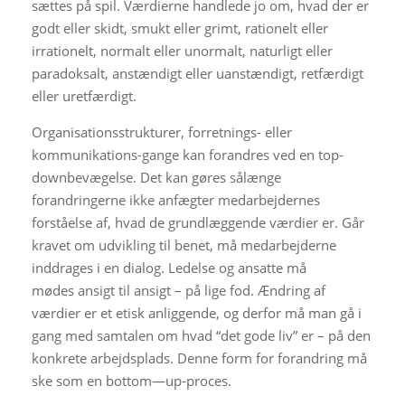
sættes på spil. Værdierne handlede jo om, hvad der er
godt eller skidt, smukt eller grimt, rationelt eller
irrationelt, normalt eller unormalt, naturligt eller
paradoksalt, anstændigt eller uanstændigt, retfærdigt
eller uretfærdigt.
Organisationsstrukturer, forretnings- eller
kommunikations-gange kan forandres ved en top-
downbevægelse. Det kan gøres sålænge
forandringerne ikke anfægter medarbejdernes
forståelse af, hvad de grundlæggende værdier er. Går
kravet om udvikling til benet, må medarbejderne
inddrages i en dialog. Ledelse og ansatte må
mødes ansigt til ansigt – på lige fod. Ændring af
værdier er et etisk anliggende, og derfor må man gå i
gang med samtalen om hvad “det gode liv” er – på den
konkrete arbejdsplads. Denne form for forandring må
ske som en bottom—up-proces.