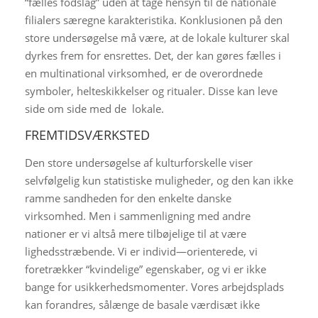
“fælles fodslag” uden at tage hensyn til de nationale
filialers særegne karakteristika. Konklusionen på den
store undersøgelse må være, at de lokale kulturer skal
dyrkes frem for ensrettes. Det, der kan gøres fælles i
en multinational virksomhed, er de overordnede
symboler, helteskikkelser og ritualer. Disse kan leve
side om side med de lokale.
FREMTIDSVÆRKSTED
Den store undersøgelse af kulturforskelle viser
selvfølgelig kun statistiske muligheder, og den kan ikke
ramme sandheden for den enkelte danske
virksomhed. Men i sammenligning med andre
nationer er vi altså mere tilbøjelige til at være
lighedsstræbende. Vi er individ—orienterede, vi
foretrækker “kvindelige” egenskaber, og vi er ikke
bange for usikkerhedsmomenter. Vores arbejdsplads
kan forandres, sålænge de basale værdisæt ikke