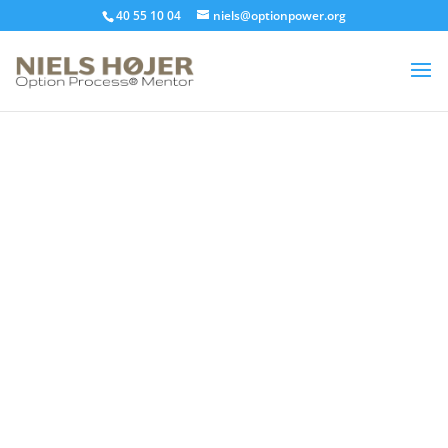
40 55 10 04
niels@optionpower.org
Ledelse i en verden
under forandring
august 4, 2017