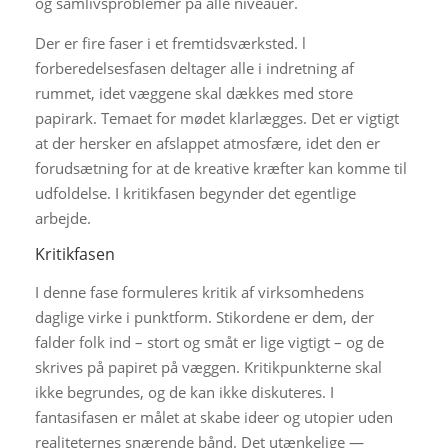
og samlivsproblemer på alle niveauer.
Der er fire faser i et fremtidsværksted. l
forberedelsesfasen deltager alle i indretning af
rummet, idet væggene skal dækkes med store
papirark. Temaet for mødet klarlægges. Det er vigtigt
at der hersker en afslappet atmosfære, idet den er
forudsætning for at de kreative kræfter kan komme til
udfoldelse. I kritikfasen begynder det egentlige
arbejde.
Kritikfasen
I denne fase formuleres kritik af virksomhedens
daglige virke i punktform. Stikordene er dem, der
falder folk ind – stort og småt er lige vigtigt – og de
skrives på papiret på væggen. Kritikpunkterne skal
ikke begrundes, og de kan ikke diskuteres. I
fantasifasen er målet at skabe ideer og utopier uden
realiteternes snærende bånd. Det utænkelige —