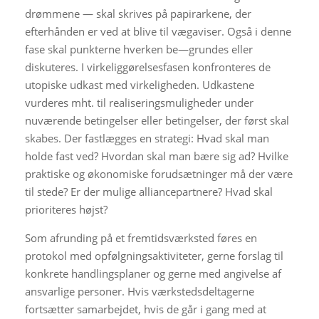
drømmene — skal skrives på papirarkene, der
efterhånden er ved at blive til vægaviser. Også i denne
fase skal punkterne hverken be—grundes eller
diskuteres. I virkeliggørelsesfasen konfronteres de
utopiske udkast med virkeligheden. Udkastene
vurderes mht. til realiseringsmuligheder under
nuværende betingelser eller betingelser, der først skal
skabes. Der fastlægges en strategi: Hvad skal man
holde fast ved? Hvordan skal man bære sig ad? Hvilke
praktiske og økonomiske forudsætninger må der være
til stede? Er der mulige alliancepartnere? Hvad skal
prioriteres højst?
Som afrunding på et fremtidsværksted føres en
protokol med opfølgningsaktiviteter, gerne forslag til
konkrete handlingsplaner og gerne med angivelse af
ansvarlige personer. Hvis værkstedsdeltagerne
fortsætter samarbejdet, hvis de går i gang med at