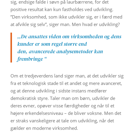
sig, endsige falde i søvn på laurbærrene, for det
positive resultat kan kun fastholdes ved udvikling.
”Den virksomhed, som ikke udvikler sig, er i færd med
at afvikle sig selv”, siger man. Men hvad er udvikling?
,,De ansattes viden om virksomheden og dens
kunder er som regel større end
den, avancerede analysemetoder kan
frembringe “
Om et tredjeverdens land siger man, at det udvikler sig
fra et teknologisk stade til et andet og mere avanceret,
og at denne udvikling i sidste instans medfører
demokratisk styre. Taler man om børn, udvikler de
deres evner, opøver visse færdigheder og når til et
højere erkendelsesniveau – de bliver voksne. Men det
er straks vanskeligere at tale om udvikling, når det
gælder en moderne virksomhed.